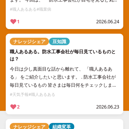
なるポイント」 をご紹介します。 . ① ベランダの排
#職人あるある
#職業病
水口 職業病レベルで […]
❤︎
1
2026.06.24
ナレッジシェア
豆知識
職人あるある。防水工事会社が毎日見ているものと
は？
今日は少し真面目な話から離れて、 「職人あるあ
る」 をご紹介したいと思います。 . 防水工事会社が
毎日見ているもの 皆さまは毎日何をチェックします
か？ ニュースでしょうか。 SNSでしょうか。 実は防
#天気予報
#職人あるある
水工事の職人が毎日何 […]
❤︎
2
2026.06.23
ナレッジシェア
組織変革