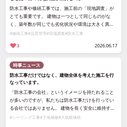
防水工事や修繕工事では、施工前の「現地調査」が
とても重要です。 建物は一つとして同じものがな
く、築年数が同じでも劣化状況や環境は大きく異な
ります。 だからこそ、私たちは施工前の現地調査を
#修繕工事
#品質管理
#現場調査
#防水工事
大切にしています。 建物ごとに状態 […]
❤︎
3
2026.06.17
時事ニュース
防水工事だけではなく、建物全体を考えた施工を行
なっています。
「防水工事の会社」というイメージを持たれること
が多いのですが、私たちは防水工事だけを行ってい
る会社ではありません。 建物を長く安全に維持する
ためには、防水だけでなく、さまざまな工事が必要
#シーリング工事
#下地補修
#大規模修繕
になります。 株式会社アイクトワン […]