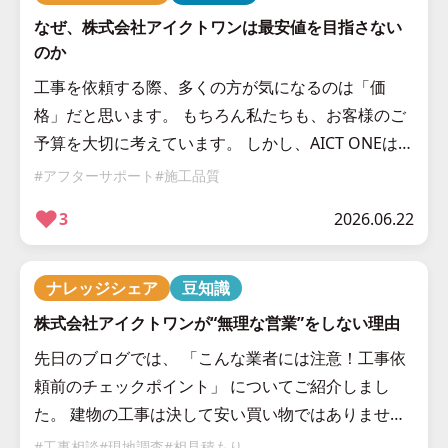
なぜ、株式会社アイクトワンは最安値を目指さない
のか
工事を依頼する際、多くの方が気になるのは「価
格」だと思います。 もちろん私たちも、お客様のご
予算を大切に考えています。 しかし、AICT ONEは
「最安値」を目指している会社ではありません。 な
#アフターサポート
#施工品質
ぜなら、工事は安ければ良い […]
❤︎
3
2026.06.22
ナレッジシェア
豆知識
株式会社アイクトワンが“無理な営業”をしない理由
先日のブログでは、 「こんな業者には注意！工事依
頼前のチェックポイント」 についてご紹介しまし
た。 建物の工事は決して安い買い物ではありませ
ん。 だからこそ今日は、 株式会社アイクトワンが大
#工事相談
#現地調査
#相見積もり