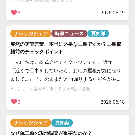
切にしていること についてお話 […]
❤︎
3
2026.06.19
ナレッジシェア
時事ニュース
豆知識
突然の訪問営業、本当に必要な工事ですか？工事依
頼前のチェックポイント
こんにちは。株式会社アイクトワンです。 近年、
「近くで工事をしていたら、お宅の屋根が気になり
まして…」 「このままだと雨漏りする可能性があり
ます」 「今すぐ工事した方がいいですよ」 といった
#リフォーム詐欺
#工事トラブル
#訪問営業
訪問営業によるトラブルがニュ […]
❤︎
3
2026.06.18
ナレッジシェア
豆知識
なぜ施工前の現地調査が重要なのか？