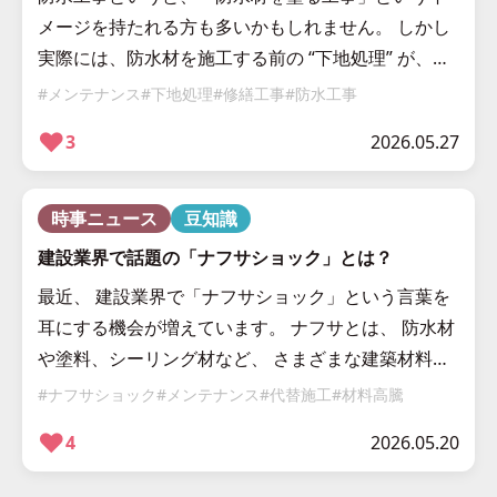
メージを持たれる方も多いかもしれません。 しかし
実際には、防水材を施工する前の “下地処理” が、施
工品質を大きく左右します。 どれだけ高性能な防水
#メンテナンス
#下地処理
#修繕工事
#防水工事
材を使用しても、下地処理が […]
❤︎
3
2026.05.27
時事ニュース
豆知識
建設業界で話題の「ナフサショック」とは？
最近、 建設業界で「ナフサショック」という言葉を
耳にする機会が増えています。 ナフサとは、 防水材
や塗料、シーリング材など、 さまざまな建築材料の
原料となるものです。 そのため、ナフサ価格の高騰
#ナフサショック
#メンテナンス
#代替施工
#材料高騰
や供給不安は、 建設業界に […]
❤︎
4
2026.05.20