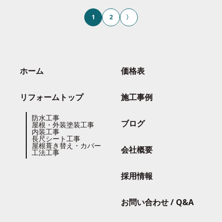
1
2
〉
投
稿
の
ペ
ー
ジ
送
り
ホーム
価格表
リフォームトップ
施工事例
防水工事
ブログ
屋根・外装塗装工事
内装工事
長尺シート工事
屋根葺き替え・カバー
会社概要
工法工事
採用情報
お問い合わせ / Q&A