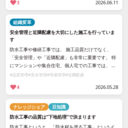
❤︎
3
2026.06.11
組織変革
安全管理と近隣配慮を大切にした施工を行っていま
す
防水工事や修繕工事では、 施工品質だけでなく、
「安全管理」や「近隣配慮」も非常に重要です。 特
にマンションや集合住宅、個人宅での工事では、 居
住者の皆さまが普段通り生活されている中で施工を
#品質管理
#安全管理
#現場管理
#近隣配慮
行うため、 周囲への配慮が欠か […]
❤︎
4
2026.05.28
ナレッジシェア
豆知識
防水工事の品質は“下地処理”で決まります
防水工事というと、「防水材を塗る工事」というイ