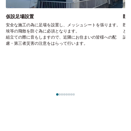
仮設足場設置
既
安全な施工の為に足場を設置し、メッシュシートを張ります。
既存
埃等の飛散を防ぐ為に必須となります。
とて
組立ての際に音もしますので、近隣にお住まいの皆様への配
認し
慮・第三者災害の注意をはらって行います。