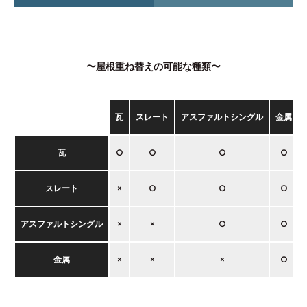
〜屋根重ね替えの可能な種類〜
瓦
スレート
アスファルトシングル
金属
瓦
○
○
○
○
スレート
×
○
○
○
アスファルトシングル
×
×
○
○
金属
×
×
×
○