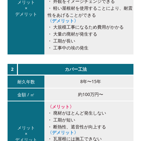
外観をイメージチェンジできる
瓦屋根は、日本で古くから使われてきた伝統的な屋根材で、現在
軽い屋根材を使用することにより、耐震
でも多くの既存住宅に採用されています。
性をあげることができる
スレート屋根は、セメントを主原料とした薄型の屋根材で、
1980年代前半にスレート屋根が普及するまでは、屋根材市場の
〈デメリット〉
1970年代後半から普及が進みました。
大規模工事になるため費用がかかる
過半を占めていました。
アスファルトシングル屋根は、ガラス繊維基材にアスファルトを
軽量で施工性が高く、コストを抑えられることから、現在も多く
大量の廃材が発生する
その後、スレート屋根のノンアスベスト化に伴う耐久性の課題な
浸透させ、表面に石粒を施した屋根材で、主に北米を中心に広く
の住宅で採用されています。
工期が長い
どを背景に、1990年代前半には再び瓦屋根が高いシェアを持つ
属屋根は、ガルバリウム鋼板などを用いた屋根材で、軽量かつ耐
普及してきました。
かつては強度向上のためアスベストが使用されていましたが、健
工事中の埃の発生
ようになります。
久性に優れていることから、近年新築・リフォームの両方で採用
日本では比較的新しい屋根材ですが、デザイン性の高さや軽量で
康面への配慮からノンアスベスト化が進み、現在では製造技術や
が増えています。
建物への負担が少ない点から、近年採用が増えています。
材料の改良により耐久性も向上しています。
しかし、1995年の阪神・淡路大震災や2019年の令和元年台風な
屋根材自体が非常に軽いため、建物への負担が少なく、耐震性の
柔軟性のある素材のため、複雑な屋根形状にも対応しやすく、地
一方で、スレート屋根は定期的な塗装メンテナンスが必要であ
どで瓦屋根の被害が報道されたことから、耐震性・耐風性への不
2
カバー工法
向上にもつながります。
震時の揺れにも比較的強いとされています。
り、経年劣化や強風・飛来物による破損への配慮も欠かせませ
安が指摘されるようになりました。
また、耐食性や防水性に優れ、適切な施工とメンテナンスを行う
ん。
8年〜15年
近年では、従来の施工方法が見直され、2021年には瓦を強固に
ことで長期間使用できる点も特長です。
一方で、強風によるめくれや、経年による石粒の剥離が起こる場
屋根材の特性を正しく理解し、適切な施工とメンテナンスを行う
固定する「ガイドライン工法」が義務化されています。
合があり、施工品質や立地条件への配慮が重要です。
約100万円〜
ことが、住まいを長く守るために重要です。
また、瓦製造業界では軽量化や防災性能を高めた瓦の開発も進め
一方で、素材の特性上、雨音が響きやすい場合や、断熱・遮熱対
また、耐久性や防水性能を十分に発揮させるためには、下地処理
られており、屋根材の特性を理解した上で適切な施工を行うこと
策が不十分だと夏場に室内温度が上がりやすいといった注意点も
〈メリット〉
や接着・固定方法など、屋根材の特性に合わせた施工が欠かせま
が、瓦屋根の性能を十分に発揮させるために重要です。
廃材がほとんど発生しない
あります。
せん。
工期が短い
金属屋根は施工方法によって性能に差が出やすく、下地処理や通
アスファルトシングル屋根は、特長と注意点を正しく理解し、適
断熱性、遮音性が向上する
気・断熱の設計が重要です。屋根材の特性を十分に理解した上で
切な施工と点検を行うことで、安心して長く使用できる屋根材で
〈デメリット〉
適切な施工を行うことで、快適性と耐久性を兼ね備えた屋根とす
す。
瓦屋根には施工できない