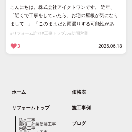
こんにちは。株式会社アイクトワンです。 近年、
「近くで工事をしていたら、お宅の屋根が気になり
まして…」 「このままだと雨漏りする可能性があり
ます」 「今すぐ工事した方がいいですよ」 といった
#リフォーム詐欺
#工事トラブル
#訪問営業
訪問営業によるトラブルがニュ […]
❤︎
3
2026.06.18
ホーム
価格表
リフォームトップ
施工事例
防水工事
ブログ
屋根・外装塗装工事
内装工事