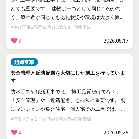
とても重要です。 建物は一つとして同じものがな
く、築年数が同じでも劣化状況や環境は大きく異な
ります。 だからこそ、私たちは施工前の現地調査を
#修繕工事
#品質管理
#現場調査
#防水工事
大切にしています。 建物ごとに状態 […]
❤︎
3
2026.06.17
組織変革
安全管理と近隣配慮を大切にした施工を行っていま
す
防水工事や修繕工事では、 施工品質だけでなく、
「安全管理」や「近隣配慮」も非常に重要です。 特
にマンションや集合住宅、個人宅での工事では、 居
住者の皆さまが普段通り生活されている中で施工を
#品質管理
#安全管理
#現場管理
#近隣配慮
行うため、 周囲への配慮が欠か […]
❤︎
4
2026.05.28