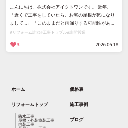
こんにちは。株式会社アイクトワンです。 近年、
「近くで工事をしていたら、お宅の屋根が気になり
まして…」 「このままだと雨漏りする可能性があり
ます」 「今すぐ工事した方がいいですよ」 といった
#リフォーム詐欺
#工事トラブル
#訪問営業
訪問営業によるトラブルがニュ […]
❤︎
3
2026.06.18
ホーム
価格表
リフォームトップ
施工事例
防水工事
ブログ
屋根・外装塗装工事
内装工事