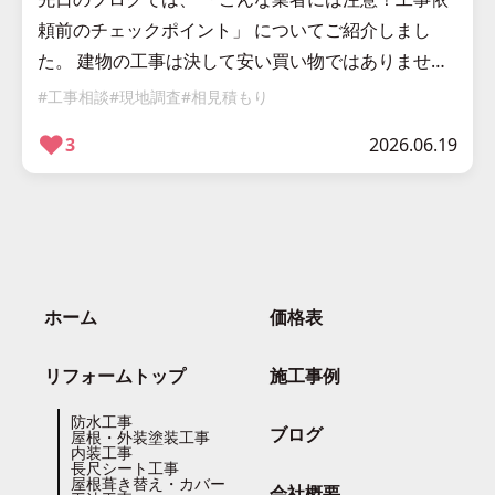
頼前のチェックポイント」 についてご紹介しまし
た。 建物の工事は決して安い買い物ではありませ
ん。 だからこそ今日は、 株式会社アイクトワンが大
#工事相談
#現地調査
#相見積もり
切にしていること についてお話 […]
❤︎
3
2026.06.19
ホーム
価格表
リフォームトップ
施工事例
防水工事
ブログ
屋根・外装塗装工事
内装工事
長尺シート工事
屋根葺き替え・カバー
会社概要