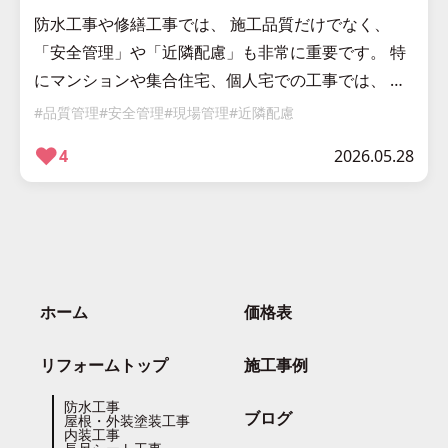
防水工事や修繕工事では、 施工品質だけでなく、
「安全管理」や「近隣配慮」も非常に重要です。 特
にマンションや集合住宅、個人宅での工事では、 居
住者の皆さまが普段通り生活されている中で施工を
#品質管理
#安全管理
#現場管理
#近隣配慮
行うため、 周囲への配慮が欠か […]
❤︎
4
2026.05.28
ホーム
価格表
リフォームトップ
施工事例
防水工事
ブログ
屋根・外装塗装工事
内装工事